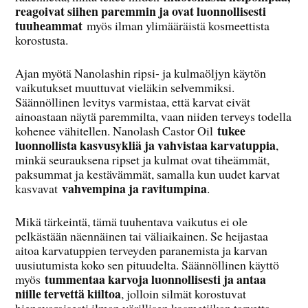
reagoivat siihen paremmin ja ovat luonnollisesti
tuuheammat
myös ilman ylimääräistä kosmeettista
korostusta.
Ajan myötä Nanolashin ripsi- ja kulmaöljyn käytön
vaikutukset muuttuvat vieläkin selvemmiksi.
Säännöllinen levitys varmistaa, että karvat eivät
ainoastaan näytä paremmilta, vaan niiden terveys todella
tukee
kohenee vähitellen. Nanolash Castor Oil
luonnollista kasvusykliä ja vahvistaa karvatuppia
,
minkä seurauksena ripset ja kulmat ovat tiheämmät,
paksummat ja kestävämmät, samalla kun uudet karvat
vahvempina ja ravitumpina
kasvavat
.
Mikä tärkeintä, tämä tuuhentava vaikutus ei ole
pelkästään näennäinen tai väliaikainen. Se heijastaa
aitoa karvatuppien terveyden paranemista ja karvan
uusiutumista koko sen pituudelta. Säännöllinen käyttö
tummentaa karvoja luonnollisesti ja antaa
myös
niille tervettä kiiltoa
, jolloin silmät korostuvat
hienovaraisesti ilman värillisen kosmetiikan tarvetta.