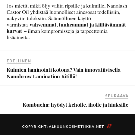
Jos mietit, mikä öljy valita ripsille ja kulmille, Nanolash
Castor Oil yhdistää luonnolliset ainesosat todellisiin,
näkyviin tuloksiin. Säännöllinen käyttö
vahvemmat, tuuheammat ja kiiltävämmät
varmistaa
karvat
– ilman kompromisseja ja tarpeettomia
lisäaineita.
EDELLINEN
Kulmien laminointi kotona? Vain innovatiivisella
Nanobrow Lamination Kitillä!
SEURAAVA
Kombucha: hyödyt keholle, iholle ja hiuksille
&
COPYRIGHT:
ALKUUNKOSMETIIKKA.NET