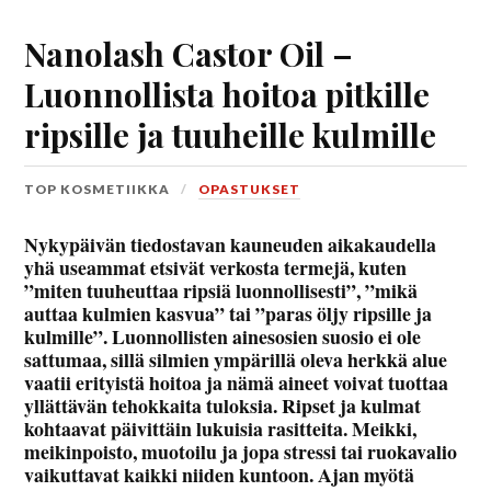
Nanolash Castor Oil –
Luonnollista hoitoa pitkille
ripsille ja tuuheille kulmille
TOP KOSMETIIKKA
OPASTUKSET
Nykypäivän tiedostavan kauneuden aikakaudella
yhä useammat etsivät verkosta termejä, kuten
”miten tuuheuttaa ripsiä luonnollisesti”, ”mikä
auttaa kulmien kasvua” tai ”paras öljy ripsille ja
kulmille”. Luonnollisten ainesosien suosio ei ole
sattumaa, sillä silmien ympärillä oleva herkkä alue
vaatii erityistä hoitoa ja nämä aineet voivat tuottaa
yllättävän tehokkaita tuloksia. Ripset ja kulmat
kohtaavat päivittäin lukuisia rasitteita. Meikki,
meikinpoisto, muotoilu ja jopa stressi tai ruokavalio
vaikuttavat kaikki niiden kuntoon. Ajan myötä