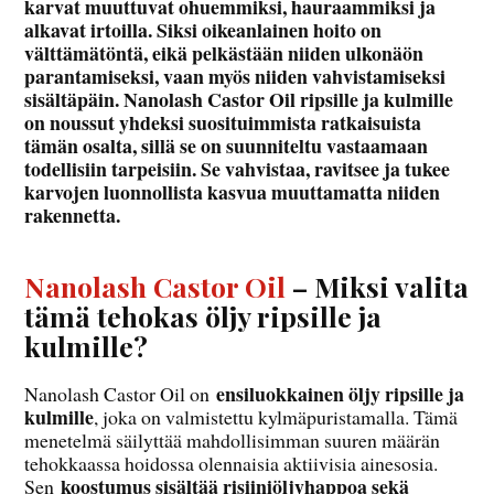
karvat muuttuvat ohuemmiksi, hauraammiksi ja
alkavat irtoilla. Siksi oikeanlainen hoito on
välttämätöntä, eikä pelkästään niiden ulkonäön
parantamiseksi, vaan myös niiden vahvistamiseksi
sisältäpäin. Nanolash Castor Oil ripsille ja kulmille
on noussut yhdeksi suosituimmista ratkaisuista
tämän osalta, sillä se on suunniteltu vastaamaan
todellisiin tarpeisiin. Se vahvistaa, ravitsee ja tukee
karvojen luonnollista kasvua muuttamatta niiden
rakennetta.
Nanolash Castor Oil
– Miksi valita
tämä tehokas öljy ripsille ja
kulmille?
ensiluokkainen öljy ripsille ja
Nanolash Castor Oil on
kulmille
, joka on valmistettu kylmäpuristamalla. Tämä
menetelmä säilyttää mahdollisimman suuren määrän
tehokkaassa hoidossa olennaisia aktiivisia ainesosia.
koostumus sisältää risiiniöljyhappoa sekä
Sen