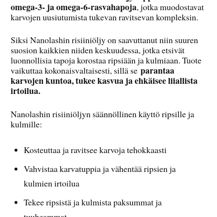
omega-3- ja omega-6-rasvahapoja
, jotka muodostavat
karvojen uusiutumista tukevan ravitsevan kompleksin.
Siksi Nanolashin risiiniöljy on saavuttanut niin suuren
suosion kaikkien niiden keskuudessa, jotka etsivät
luonnollisia tapoja korostaa ripsiään ja kulmiaan. Tuote
parantaa
vaikuttaa kokonaisvaltaisesti, sillä se
karvojen kuntoa, tukee kasvua ja ehkäisee liiallista
irtoilua.
Nanolashin risiiniöljyn säännöllinen käyttö ripsille ja
kulmille:
Kosteuttaa ja ravitsee karvoja tehokkaasti
Vahvistaa karvatuppia ja vähentää ripsien ja
kulmien irtoilua
Tekee ripsistä ja kulmista paksummat ja
tuuheammat