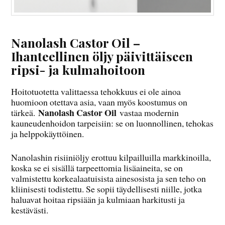
Nanolash Castor Oil –
Ihanteellinen öljy päivittäiseen
ripsi- ja kulmahoitoon
Hoitotuotetta valittaessa tehokkuus ei ole ainoa
huomioon otettava asia, vaan myös koostumus on
Nanolash Castor Oil
tärkeä.
vastaa modernin
kauneudenhoidon tarpeisiin: se on luonnollinen, tehokas
ja helppokäyttöinen.
Nanolashin risiiniöljy erottuu kilpailluilla markkinoilla,
koska se ei sisällä tarpeettomia lisäaineita, se on
valmistettu korkealaatuisista ainesosista ja sen teho on
kliinisesti todistettu. Se sopii täydellisesti niille, jotka
haluavat hoitaa ripsiään ja kulmiaan harkitusti ja
kestävästi.