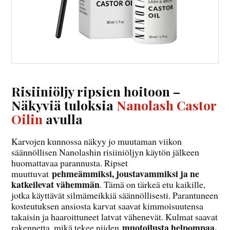
Risiiniöljy ripsien hoitoon –
Näkyviä tuloksia
Nanolash Castor
Oilin
avulla
Karvojen kunnossa näkyy jo muutaman viikon
säännöllisen Nanolashin risiiniöljyn käytön jälkeen
huomattavaa parannusta. Ripset
pehmeämmiksi, joustavammiksi ja ne
muuttuvat
katkeilevat vähemmän
. Tämä on tärkeä etu kaikille,
jotka käyttävät silmämeikkiä säännöllisesti. Parantuneen
kosteutuksen ansiosta karvat saavat kimmoisuutensa
takaisin ja haaroittuneet latvat vähenevät. Kulmat saavat
muotoilusta helpompaa,
rakennetta, mikä tekee niiden