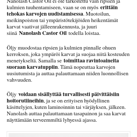
Nanolash Castor Oil ei ole tarkoitettu vain ripsien ja
erittäin
kulmien tuuhentamiseen, vaan se on myös
tehokas karvojen uudistamisessa
. Muotoilun,
meikinpoiston tai ympäristötekijöiden heikentämät
karvat vaativat jälleenrakennusta, ja juuri
Nanolash Castor Oil
siinä
todella loistaa.
Öljy muodostaa ripsien ja kulmien pinnalle ohuen
kerroksen, joka ympäröi karvat ja suojaa niitä kosteuden
toimittaa ravintoaineita
menetykseltä. Samalla se
suoraan karvatuppiin
. Tämä nopeuttaa karvojen
uusiutumista ja auttaa palauttamaan niiden luonnollisen
vahvuuden.
voidaan sisällyttää turvallisesti päivittäisiin
Öljy
hoitorutiineihin
, ja se on erityisen hyödyllinen
käsittelyjen, kuten laminoinnin tai värjäyksen, jälkeen.
Nanolash auttaa palauttamaan tasapainon ja saa karvat
näyttämään terveemmiltä lyhyessä ajassa.