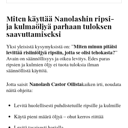
Miten käyttää Nanolashin ripsi-
ja kulmaöljyä parhaan tuloksen
saavuttamiseksi
Miten minun pitäisi
Yksi yleisistä kysymyksistä on: ”
levittää risiiniöljyä ripsiin, jotta se olisi tehokasta?
”
Avain on säännöllisyys ja oikea levitys. Edes paras
ripsien ja kulmien öljy ei tuota tuloksia ilman
säännöllistä käyttöä.
Nanolash Castor Oilista
Jotta saisit
kaiken irti, noudata
näitä ohjeita:
Levitä huolellisesti puhdistetuille ripsille ja kulmille
Käytä pieni määrä öljyä – ohut kerros riittää
Levitä tasaisesti harjalla