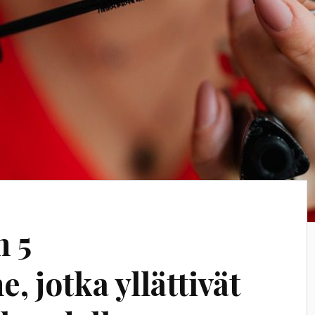
 5
 jotka yllättivät