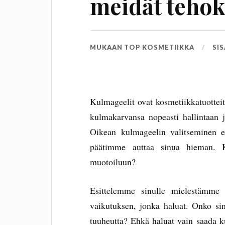
meidät teho
MUKAAN
TOP KOSMETIIKKA
SI
Kulmageelit ovat kosmetiikkatuotteita
kulmakarvansa nopeasti hallintaan j
Oikean kulmageelin valitseminen e
päätimme auttaa sinua hieman.
muotoiluun?
Esittelemme sinulle mielestämme p
vaikutuksen, jonka haluat. Onko sin
tuuheutta? Ehkä haluat vain saada k