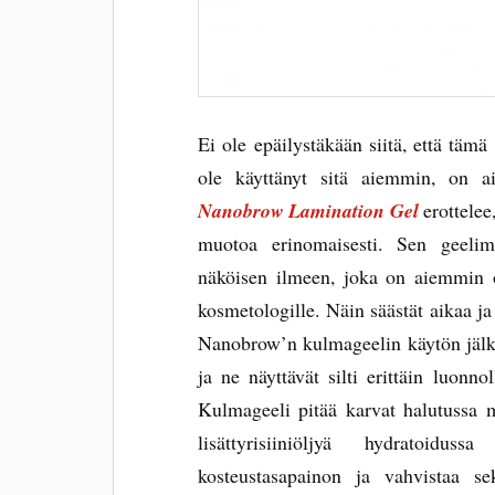
Ei ole epäilystäkään siitä, että täm
ole käyttänyt sitä aiemmin, on a
Nanobrow Lamination Gel
erottelee
muotoa erinomaisesti. Sen geelim
näköisen ilmeen, joka on aiemmin o
kosmetologille. Näin säästät aikaa ja
Nanobrow’n kulmageelin käytön jälkee
ja ne näyttävät silti erittäin luonnol
Kulmageeli pitää karvat halutussa
lisättyrisiiniöljyä hydratoidu
kosteustasapainon ja vahvistaa se