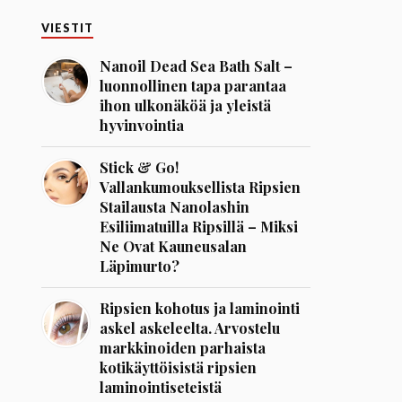
VIESTIT
Nanoil Dead Sea Bath Salt –
luonnollinen tapa parantaa
ihon ulkonäköä ja yleistä
hyvinvointia
Stick & Go!
Vallankumouksellista Ripsien
Stailausta Nanolashin
Esiliimatuilla Ripsillä – Miksi
Ne Ovat Kauneusalan
Läpimurto?
Ripsien kohotus ja laminointi
askel askeleelta. Arvostelu
markkinoiden parhaista
kotikäyttöisistä ripsien
laminointiseteistä