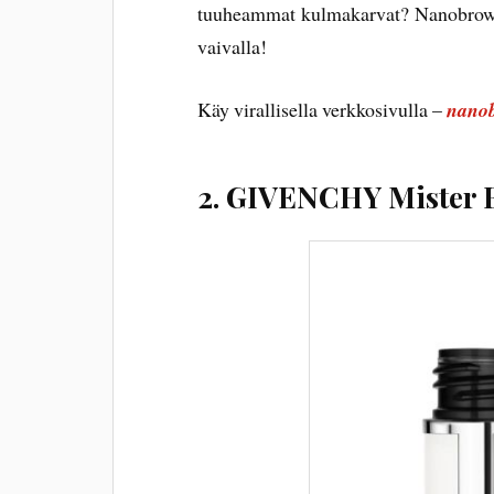
tuuheammat kulmakarvat? Nanobrow L
vaivalla!
Käy virallisella verkkosivulla –
nanob
2. GIVENCHY Mister