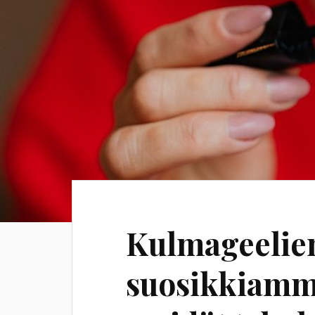
Kulmageelien
suosikkiamme,