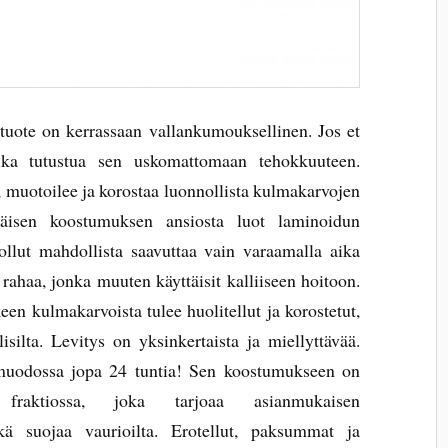
ä tuote on kerrassaan vallankumouksellinen. Jos et
ika tutustua sen uskomattomaan tehokkuuteen.
, muotoilee ja korostaa luonnollista kulmakarvojen
äisen koostumuksen ansiosta luot laminoidun
llut mahdollista saavuttaa vain varaamalla aika
 rahaa, jonka muuten käyttäisit kalliiseen hoitoon.
n kulmakarvoista tulee huolitellut ja korostetut,
lisilta. Levitys on yksinkertaista ja miellyttävää.
 muodossa jopa 24 tuntia! Sen koostumukseen on
ssa fraktiossa, joka tarjoaa asianmukaisen
kä suojaa vaurioilta. Erotellut, paksummat ja