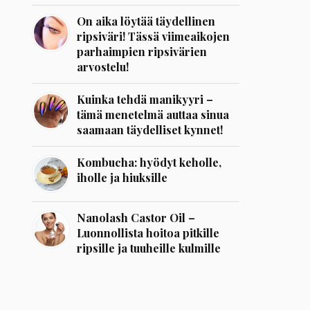
On aika löytää täydellinen
ripsiväri! Tässä viimeaikojen
parhaimpien ripsivärien
arvostelu!
Kuinka tehdä manikyyri –
tämä menetelmä auttaa sinua
saamaan täydelliset kynnet!
Kombucha: hyödyt keholle,
iholle ja hiuksille
Nanolash Castor Oil –
Luonnollista hoitoa pitkille
ripsille ja tuuheille kulmille