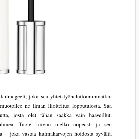
ulmageeli, joka saa yhteistyöhaluttomimmatkin
uotoilee ne ilman liioiteltua lopputulosta. Saa
tta, josta olet tähän saakka vain haaveillut.
ahmea. Tuote kuivuu melko nopeasti ja sen
a – joka vastaa kulmakarvojen hoidosta syvältä