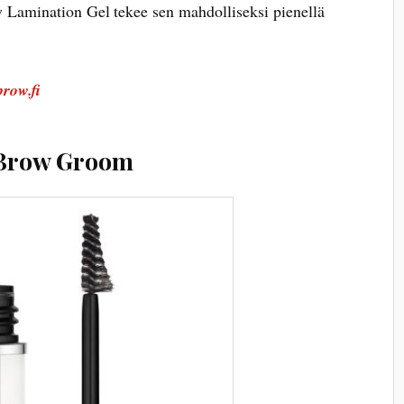
amination Gel tekee sen mahdolliseksi pienellä
row.fi
 Brow Groom