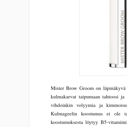
Mister Brow Groom on läpinäkyvä k
kulmakarvat taipumaan tahtoosi ja m
vihdoinkin volyymia ja kimmoisuu
Kulmageelin koostumus ei ole t
koostumuksesta löytyy B5-vitamiini